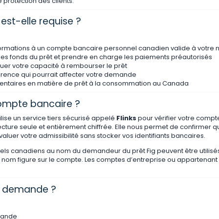
 protection des clients.
 est-elle requise ?
informations à un compte bancaire personnel canadien valide à votre
les fonds du prêt et prendre en charge les paiements préautorisés
luer votre capacité à rembourser le prêt
érence qui pourrait affecter votre demande
mentaires en matière de prêt à la consommation au Canada
compte bancaire ?
ise un service tiers sécurisé appelé
Flinks
pour vérifier votre compt
lecture seule et entièrement chiffrée. Elle nous permet de confirmer 
évaluer votre admissibilité sans stocker vos identifiants bancaires.
ls canadiens au nom du demandeur du prêt Fig peuvent être utilisés
e nom figure sur le compte. Les comptes d’entreprise ou appartenant
a demande ?
mande