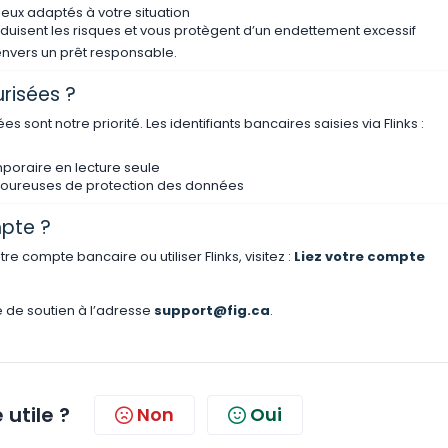
ieux adaptés à votre situation
duisent les risques et vous protègent d’un endettement excessif
envers un prêt responsable.
risées ?
es sont notre priorité. Les identifiants bancaires saisies via Flinks :
poraire en lecture seule
rigoureuses de protection des données
mpte ?
tre compte bancaire ou utiliser Flinks, visitez :
Liez votre compte
 de soutien à l’adresse
support@fig.ca
.
 utile ?
Non
Oui