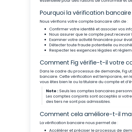
essentielle pour des raisons de conformité et de
Pourquoi la vérification bancaire
Nous vérifions votre compte bancaire afin de :
Confirmer votre identité et associer vos 
Nous assurer que le compte peut recevoir 
Examiner votre activité financière pour éva
Détecter toute fraude potentielle ou incoh
Respecter les exigences légales et régle
Comment Fig vérifie-t-il votre 
Dans le cadre du processus de demande, Fig util
bancaire. Cette vérification est temporaire, en 
vous êtes bien le ou la titulaire du compte et d’
Note :
Seuls les comptes bancaires personne
Les comptes conjoints sont acceptés si votr
des tiers ne sont pas admissibles.
Comment cela améliore-t-il m
La vérification bancaire nous permet de :
Accélérer et préciser le processus de de