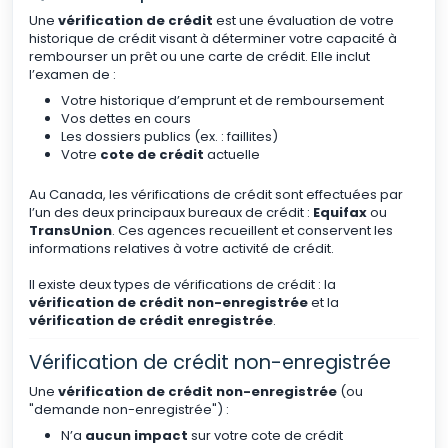
Une
vérification de crédit
est une évaluation de votre
historique de crédit visant à déterminer votre capacité à
rembourser un prêt ou une carte de crédit. Elle inclut
l’examen de :
Votre historique d’emprunt et de remboursement
Vos dettes en cours
Les dossiers publics (ex. : faillites)
Votre
cote de crédit
actuelle
Au Canada, les vérifications de crédit sont effectuées par
l’un des deux principaux bureaux de crédit :
Equifax
ou
TransUnion
. Ces agences recueillent et conservent les
informations relatives à votre activité de crédit.
Il existe deux types de vérifications de crédit : la
vérification de crédit non-enregistrée
et la
vérification de crédit enregistrée
.
Vérification de crédit non-enregistrée
Une
vérification de crédit non-enregistrée
(ou
"demande non-enregistrée") :
N’a
aucun impact
sur votre cote de crédit